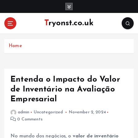
S
k
i
Tryonst.co.uk
p
t
o
c
Home
o
n
t
e
Entenda o Impacto do Valor
n
de Inventário na Avaliação
t
Empresarial
admin
Uncategorized
November 2, 2024
0 Comments
No mundo dos negócios, o
valor de inventário