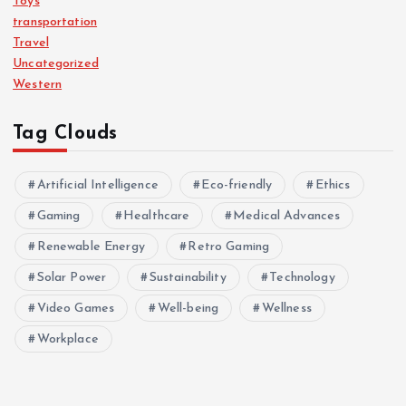
Toys
transportation
Travel
Uncategorized
Western
Tag Clouds
Artificial Intelligence
Eco-friendly
Ethics
Gaming
Healthcare
Medical Advances
Renewable Energy
Retro Gaming
Solar Power
Sustainability
Technology
Video Games
Well-being
Wellness
Workplace