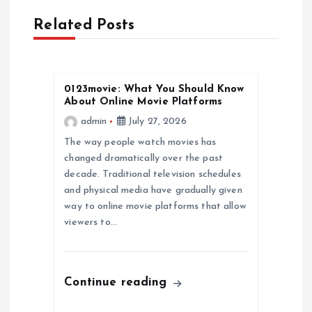
i
Related Posts
g
a
0123movie: What You Should Know
t
About Online Movie Platforms
admin
July 27, 2026
i
The way people watch movies has
changed dramatically over the past
o
decade. Traditional television schedules
and physical media have gradually given
n
way to online movie platforms that allow
viewers to…
Continue reading