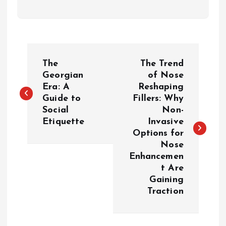
P
The
The Trend
o
Georgian
of Nose
Era: A
Reshaping
Guide to
Fillers: Why
s
Social
Non-
Etiquette
Invasive
t
Options for
Nose
n
Enhancemen
t Are
a
Gaining
Traction
v