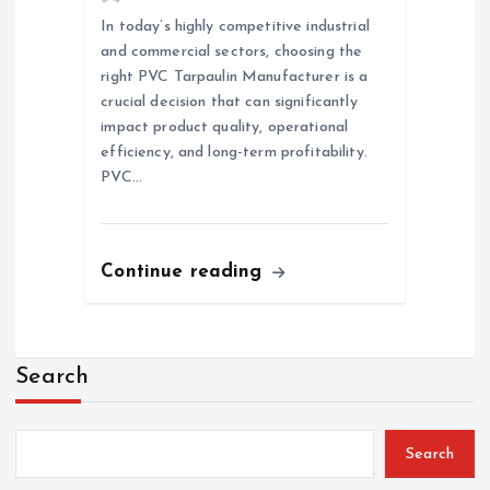
In today’s highly competitive industrial
and commercial sectors, choosing the
right PVC Tarpaulin Manufacturer is a
crucial decision that can significantly
impact product quality, operational
efficiency, and long-term profitability.
PVC…
Continue reading
Search
Search