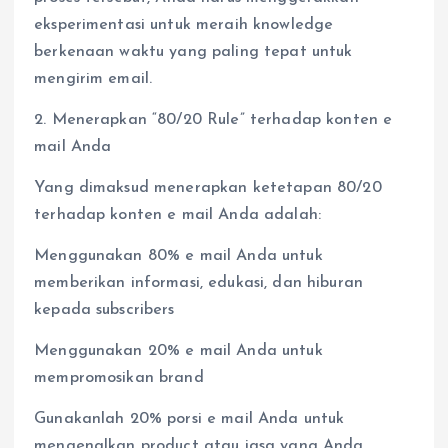
eksperimentasi untuk meraih knowledge
berkenaan waktu yang paling tepat untuk
mengirim email.
2. Menerapkan “80/20 Rule” terhadap konten e
mail Anda
Yang dimaksud menerapkan ketetapan 80/20
terhadap konten e mail Anda adalah:
Menggunakan 80% e mail Anda untuk
memberikan informasi, edukasi, dan hiburan
kepada subscribers
Menggunakan 20% e mail Anda untuk
mempromosikan brand
Gunakanlah 20% porsi e mail Anda untuk
mengenalkan product atau jasa yang Anda