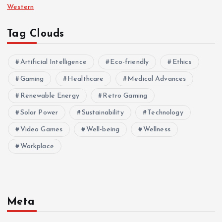
Western
Tag Clouds
Artificial Intelligence
Eco-friendly
Ethics
Gaming
Healthcare
Medical Advances
Renewable Energy
Retro Gaming
Solar Power
Sustainability
Technology
Video Games
Well-being
Wellness
Workplace
Meta