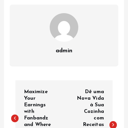
admin
P
Maximize
Dê uma
o
Your
Nova Vida
Earnings
à Sua
with
Cozinha
s
Fanbandz
com
and Where
Receitas