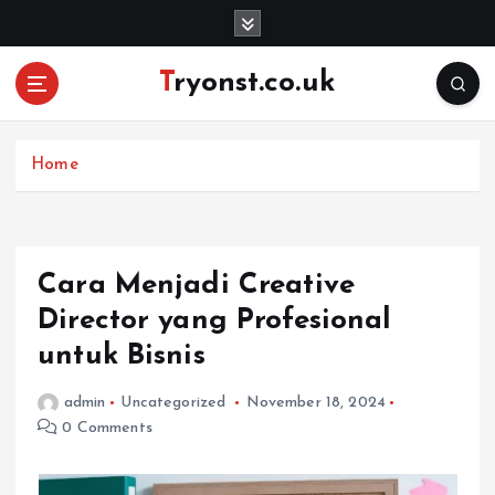
S
k
i
Tryonst.co.uk
p
t
o
c
Home
o
n
t
e
Cara Menjadi Creative
n
Director yang Profesional
t
untuk Bisnis
admin
Uncategorized
November 18, 2024
0 Comments