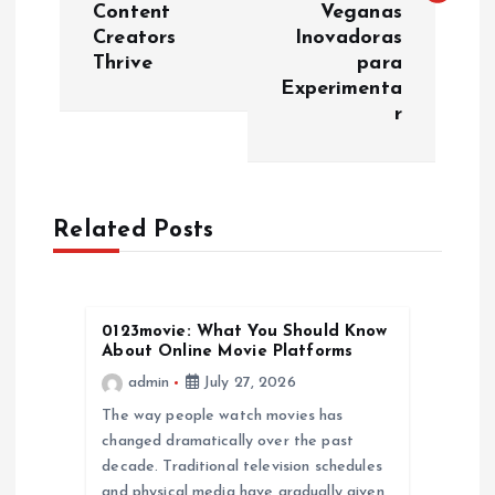
t
Content
Veganas
Creators
Inovadoras
n
Thrive
para
Experimenta
a
r
v
i
Related Posts
g
a
0123movie: What You Should Know
About Online Movie Platforms
t
admin
July 27, 2026
The way people watch movies has
i
changed dramatically over the past
decade. Traditional television schedules
o
and physical media have gradually given