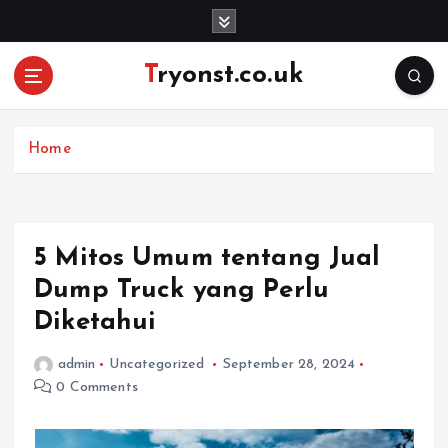
S
k
i
Tryonst.co.uk
p
t
o
c
Home
o
n
t
e
5 Mitos Umum tentang Jual
n
Dump Truck yang Perlu
t
Diketahui
admin
Uncategorized
September 28, 2024
0 Comments