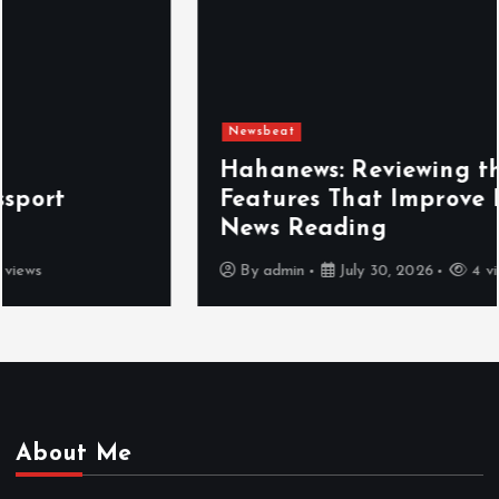
Newsbeat
Hahanews: Reviewing the Advanced
Features That Improve Everyday
News Reading
By
admin
July 30, 2026
4 views
About Me