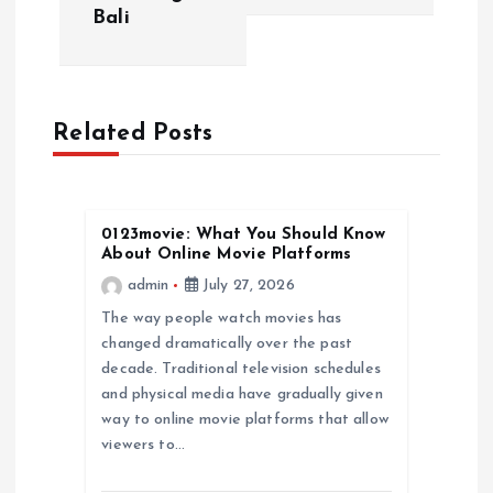
n
Bali
a
v
Related Posts
i
g
0123movie: What You Should Know
About Online Movie Platforms
a
admin
July 27, 2026
The way people watch movies has
t
changed dramatically over the past
decade. Traditional television schedules
i
and physical media have gradually given
way to online movie platforms that allow
o
viewers to…