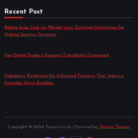
Recent Post
Baking Soda Trick for Weight Loss: Essential Information for
Making Smarter Decisions
by admin
August 4, 2026
Top Digital Product Passport Consultants Compared
by admin
August 3, 2026
Hahanews: Reviewing the Advanced Features That Improve
Everyday News Reading
by admin
July 30, 2026
Copyright © 2026 Tryonst.co.uk | Powered by
Desert Themes