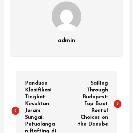
admin
P
Panduan
Sailing
o
Klasifikasi
Through
Tingkat
Budapest:
Kesulitan
Top Boat
s
Jeram
Rental
Sungai:
Choices on
t
Petualanga
the Danube
n Rafting di